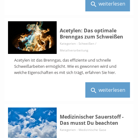
weiterlesen
search
Acetylen: Das optimale
Brenngas zum Schweißen
Kategorien :
Schweißen /
Metallverarbeitung
Acetylen ist das Brenngas, das effiziente und schnelle
Schweißarbeiten ermöglicht. Wie es gewonnen wird und
welche Eigenschaften es mit sich trägt, erfahren Sie hier.
weiterlesen
search
Medizinischer Sauerstoff -
Das musst Du beachten
Kategorien :
Medizinische Gase