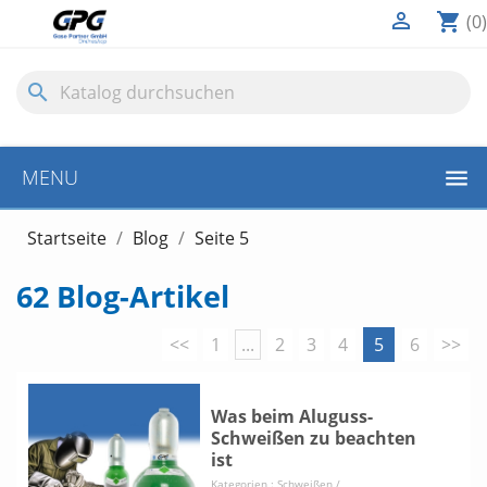

shopping_cart
(0)
search
MENU
Startseite
Blog
Seite 5
62 Blog-Artikel
<<
1
...
2
3
4
5
6
>>
Was beim Aluguss-
Schweißen zu beachten
ist
Kategorien :
Schweißen /