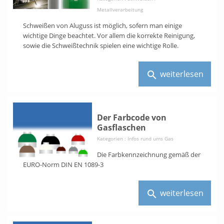
Metallverarbeitung
Schweißen von Aluguss ist möglich, sofern man einige
wichtige Dinge beachtet. Vor allem die korrekte Reinigung,
sowie die Schweißtechnik spielen eine wichtige Rolle.
weiterlesen
search
Der Farbcode von
Gasflaschen
Kategorien :
Infos rund ums Gas
Die Farbkennzeichnung gemäß der
EURO-Norm DIN EN 1089-3
weiterlesen
search