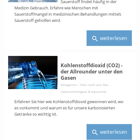
Sauerstoff findet häufig in der
Medizin Gebrauch. Erfahre wie Menschen mit
Sauerstoffmangel in medizinischen Behandlungen mittels
Sauerstoff geholfen wird.
weiterlesen
search
Kohlenstoffdioxid (CO2) -
der Allrounder unter den
Gasen
Kategorien :
Infos rund ums Gas
,
Lebensmittelgase & Aquaristik
Erfahren Sie hier wie Kohlenstoffdioxid gewonnen wird, wo
es vorkommt und warum es für unsere karbonisierten
Getränke so wichtig ist.
weiterlesen
search