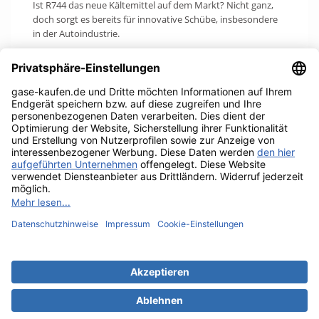
Ist R744 das neue Kältemittel auf dem Markt? Nicht ganz,
doch sorgt es bereits für innovative Schübe, insbesondere
in der Autoindustrie.
weiterlesen
search
<<
1
...
2
3
4
5
6
>>
UNTERNEHMEN

RECHTLICHES

IHR KONTO

KONTAKTINFORMATIONEN
keyboard_arrow_down