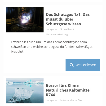
Das Schutzgas 1x1: Das
musst du über
Schutzgase wissen
Kategorien :
Schweißen /
Metallverarbeitung
Erfahre alles rund um um das Thema Schutzgase beim
Schweißen und welche Schutzgase du für dein Schweißgut
brauchst.
weiterlesen
search
Besser fürs Klima -
Natürliches Kältemittel
R744
Kategorien :
Infos rund ums Gas