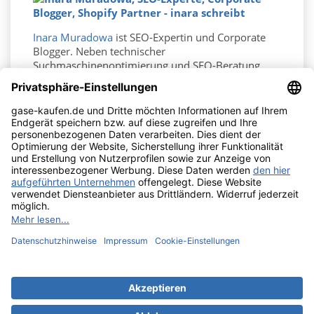
Inara Muradowa
ist SEO-Expertin und Corporate
Blogger. Neben technischer
Suchmaschinenoptimierung und SEO-Beratung
steht sie Unternehmen mit Konzeption und
Verfassen von professionellen Blogposts tatkräftig
zur Seite.
UNTERNEHMEN

RECHTLICHES

IHR KONTO

KONTAKTINFORMATIONEN
keyboard_arrow_down