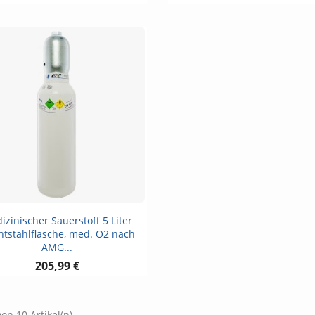
Vorschau

izinischer Sauerstoff 5 Liter
htstahlflasche, med. O2 nach
AMG...
205,99 €
von 10 Artikel(n)