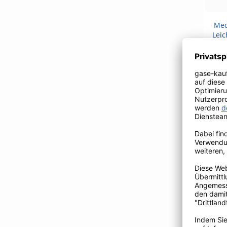
Med
Leic
Medi