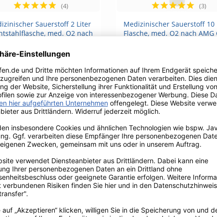
(4)
(3)
Vorschau
Vorschau


izinischer Sauerstoff 2 Liter
Medizinischer Sauerstoff 10 
htstahlflasche, med. O2 nach
Flasche, med. O2 nach AMG
AMG...
200bar,...
137,99 €
215,99 €
(3)
Vorschau
Vorschau


zinischer Sauerstoff 50 Liter
Medizinischer Sauerstoff 2 L