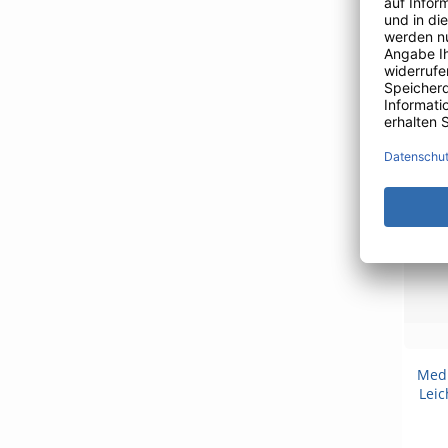
Flas
Medi
Leic