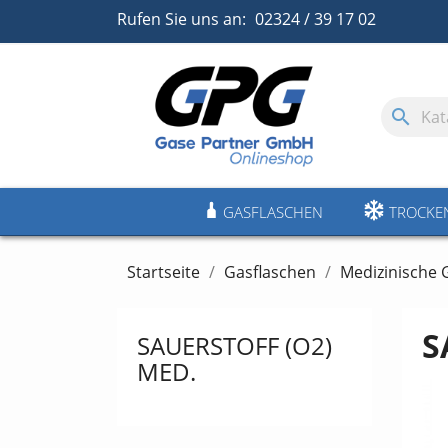
Rufen Sie uns an:
02324 / 39 17 02
search
GASFLASCHEN
TROCKE
Startseite
Gasflaschen
Medizinische 
S
SAUERSTOFF (O2)
MED.