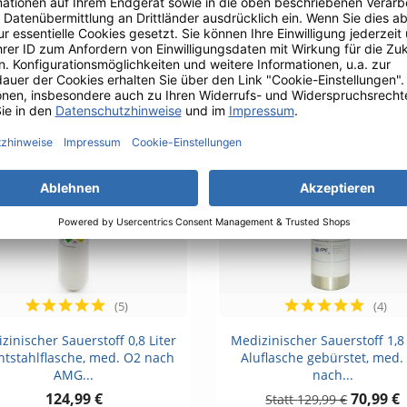
che, med. O2 nach AMG GOX,
Aluflasche superleicht, med
200 bar...
nach...
412,99 €
190,99 €
-59,00 €
(5)
(4)
Vorschau
Vorschau


zinischer Sauerstoff 0,8 Liter
Medizinischer Sauerstoff 1,8 
htstahlflasche, med. O2 nach
Aluflasche gebürstet, med.
AMG...
nach...
124,99 €
70,99 €
129,99 €