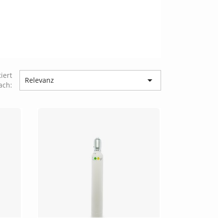
tiert

Relevanz
ach: