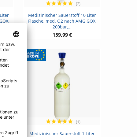
(2)
Vorschau

Liter
Medizinischer Sauerstoff 10 Liter
 GOX,
Flasche, med. O2 nach AMG GOX,
200bar,...
159,99 €
SALE
(1)
Vorschau

iter
Medizinischer Sauerstoff 1 Liter