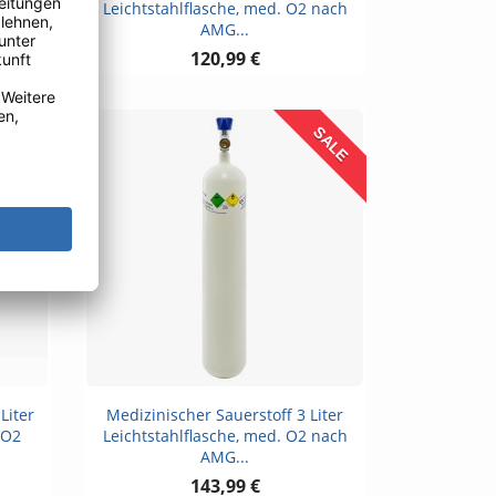
. O2
Leichtstahlflasche, med. O2 nach
AMG...
120,99 €
SALE
SALE
Vorschau

Liter
Medizinischer Sauerstoff 3 Liter
 O2
Leichtstahlflasche, med. O2 nach
AMG...
143,99 €