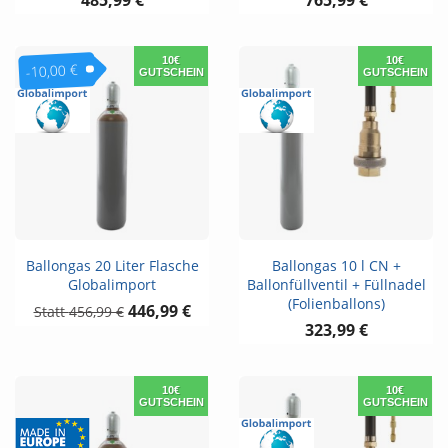
10€
10€
-10,00 €
GUTSCHEIN
GUTSCHEIN
Ballongas 20 Liter Flasche
Ballongas 10 l CN +
Globalimport
Ballonfüllventil + Füllnadel
(Folienballons)
446,99 €
456,99 €
323,99 €
10€
10€
GUTSCHEIN
GUTSCHEIN