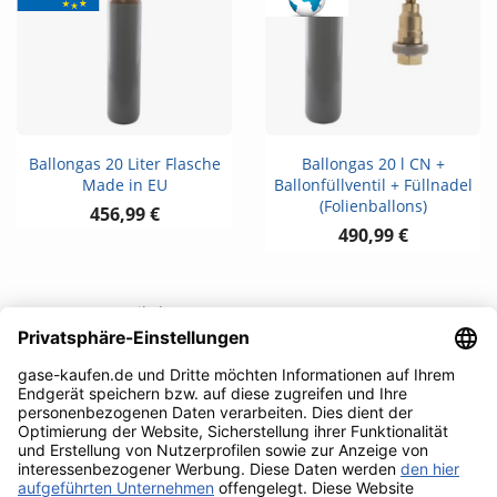
Ballongas 20 Liter Flasche
Ballongas 20 l CN +
Made in EU
Ballonfüllventil + Füllnadel
(Folienballons)
456,99 €
490,99 €
1 - 12 von 24 Artikel(n)
1

Weiter
2
Zum Seitenanfang
