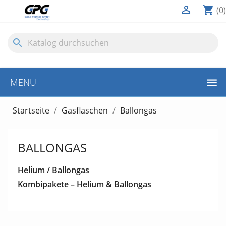

shopping_cart
(0)
search
MENU
Startseite
Gasflaschen
Ballongas
BALLONGAS
Helium / Ballongas
Kombipakete – Helium & Ballongas