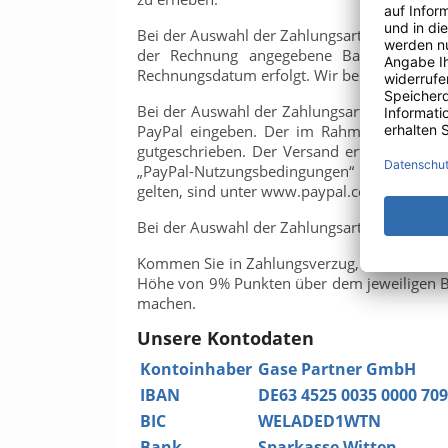
Bei der Auswahl der Zahlungsart „Zahlung pe
der Rechnung angegebene Bankkonto fäll
Rechnungsdatum erfolgt. Wir behalten uns vo
Bei der Auswahl der Zahlungsart PayPal müss
PayPal eingeben. Der im Rahmen der Beste
gutgeschrieben. Der Versand erfolgt nach Z
„PayPal-Nutzungsbedingungen“ der PayPal (Eu
gelten, sind unter www.paypal.com abrufbar
Bei der Auswahl der Zahlungsart Barzahlung v
Kommen Sie in Zahlungsverzug, so ist der Ka
Höhe von 9% Punkten über dem jeweiligen Ba
machen.
Unsere Kontodaten
Kontoinhaber
Gase Partner GmbH
IBAN
DE63 4525 0035 0000 709
BIC
WELADED1WTN
Bank
Sparkasse Witten