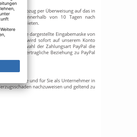
chnung ohne Abzug per Überweisung auf das in
hlung nicht innerhalb von 10 Tagen nach
rüfung anzubieten.
ablaufs in die dargestellte Eingabemaske von
rsandkosten wird sofort auf unserem Konto
dass bei Auswahl der Zahlungsart PayPal die
ie für Ihre vertragliche Beziehung zu PayPal
von 5%-Punkte und für Sie als Unternehmer in
 Verzugsschaden nachzuweisen und geltend zu