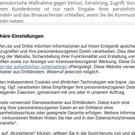
anisatorische Maßnahme gegen Verlust, Zerstörung, Zugriff, Ver
em Kundenkonto ist nur nach Eingabe Ihres persönliche
andeln und das Browserfenster schließen, wenn Sie die Kommun
ren nutzen.
te Gewerbekunden)
e, per Überweisung, PayPal, Kreditkarte, Barzahlung vor Ort 
ennen wir Ihnen unsere Bankverbindung in der Auftragsbestätigu
n Waren per Kreditkarte (Abwicklung über PayPal) zu bezahlen. A
itkarte erfolgt unmittelbar nach Abschluss der Bestellung. Der K
ei Rückbuchungen, die der Kunde zu vertreten hat, behalten wi