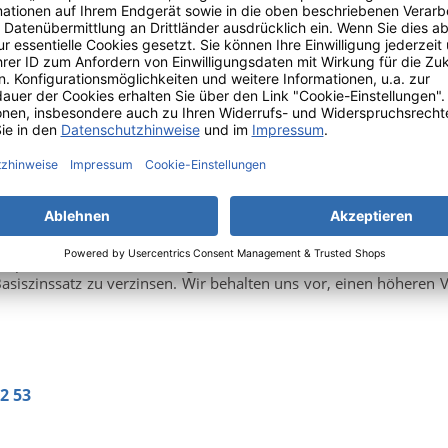
r Rechnung“ ist der Rechnungsbetrag sofort nach Erhalt der Re
ig. Der Kunde gerät automatisch in Verzug, wenn die Za
r, den Kauf auf Rechnung nur nach einer erfolgreichen Bonitätsp
en Sie Ihre Email-Adresse und Ihr Passwort am Ende des Bestell
llung anfallende Zahlungsbetrag inklusive der anfallenden Ve
ahlungsbestätigung seitens PayPal. Wir weisen Sie darauf hin, 
rope) S.à r.l. & Cie, S.C.A gelten. Die Nutzungsbedingungen, d
.
or Ort erfolgt eine Zahlung in Bar vor Ort.
ufpreis während des Verzuges Für Sie als Verbraucher in Höhe 
siszinssatz zu verzinsen. Wir behalten uns vor, einen höheren
2 53