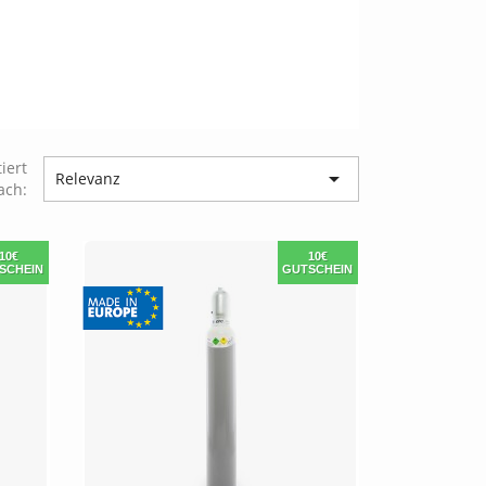
tiert

Relevanz
ach:
10€
10€
SCHEIN
GUTSCHEIN