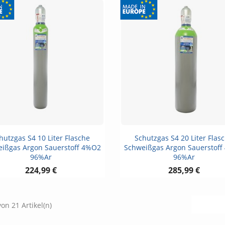
Vorschau
Vorschau


hutzgas S4 10 Liter Flasche
Schutzgas S4 20 Liter Flas
ißgas Argon Sauerstoff 4%O2
Schweißgas Argon Sauerstof
96%Ar
96%Ar
224,99 €
285,99 €
von 21 Artikel(n)