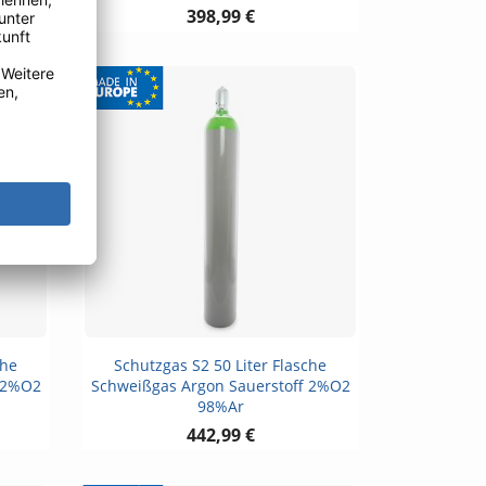
398,99 €
Vorschau

che
Schutzgas S2 50 Liter Flasche
f 2%O2
Schweißgas Argon Sauerstoff 2%O2
98%Ar
442,99 €