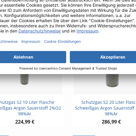
263,99 €
263,99 €
Vorschau
Vorschau


hutzgas S2 10 Liter Flasche
Schutzgas S2 20 Liter Flas
ißgas Argon Sauerstoff 2%O2
Schweißgas Argon Sauerstof
98%Ar
98%Ar
224,99 €
286,99 €