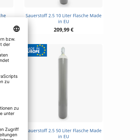
Vorschau

che
Sauerstoff 2.5 10 Liter Flasche Made
in EU
209,99 €
10€
SCHEIN
Vorschau

e Made
Sauerstoff 2.5 50 Liter Flasche Made
in EU