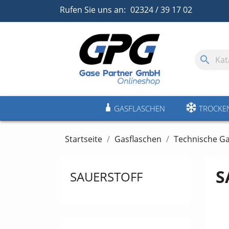
Rufen Sie uns an:
02324 / 39 17 02
search
GASFLASCHEN
TROCKE
Startseite
Gasflaschen
Technische G
S
SAUERSTOFF