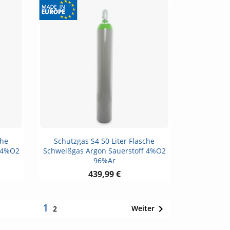
Vorschau

che
Schutzgas S4 50 Liter Flasche
f 4%O2
Schweißgas Argon Sauerstoff 4%O2
96%Ar
439,99 €
1

Weiter
2