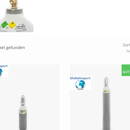
Sor
ikel gefunden
n
GUT