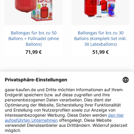
Ballongas für bis zu 50
Ballongas für bis zu 30
Ballons + Füllnadel (ohne
Ballons (Komplett-Set inkl.
Ballons)
30 Latexballons)
71,99 €
51,99 €
1 - 12 von 16 Artikel(n)
1

Weiter
2
Zum Seitenanfang

RECHTLICHES
