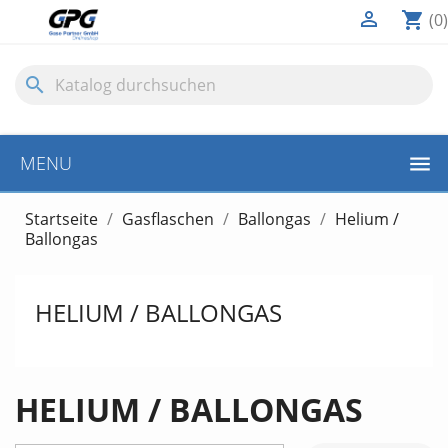

shopping_cart
(0)
search
MENU
Startseite
Gasflaschen
Ballongas
Helium /
Ballongas
HELIUM / BALLONGAS
HELIUM / BALLONGAS