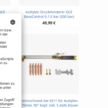
Vorschau

GCE
Acetylen Druckminderer GCE
bar)
BaseControl 0-1,5 bar (200 bar)
49,99 €
Vorschau

Brennschneid-Set X511 für Acetylen,
ase,
470mm, 90° Kopf, inkl. 5 AGN-Düsen