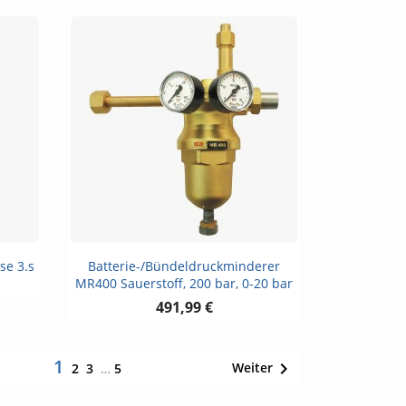
Vorschau

se 3.s
Batterie-/Bündeldruckminderer
MR400 Sauerstoff, 200 bar, 0-20 bar
491,99 €
1

Weiter
2
3
…
5