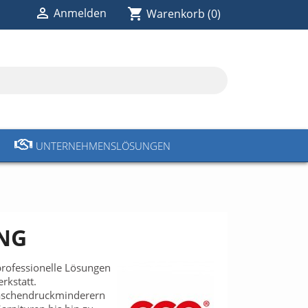

shopping_cart
Anmelden
Warenkorb
(0)
UNTERNEHMENSLÖSUNGEN
NG
professionelle Lösungen
rkstatt.
laschendruckminderern