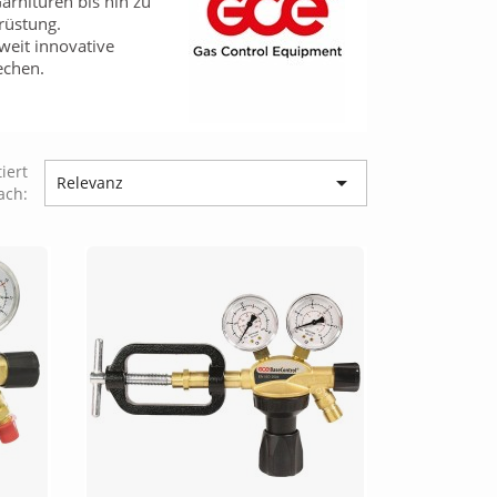
rnituren bis hin zu
rüstung.
tweit innovative
echen.
tiert

Relevanz
ach: