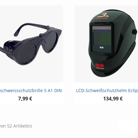
Vorschau
Vorschau


schweissschutzbrille 5 A1 DIN
LCD-Schweißschutzhelm Eclip
7,99 €
134,99 €
von 52 Artikel(n)