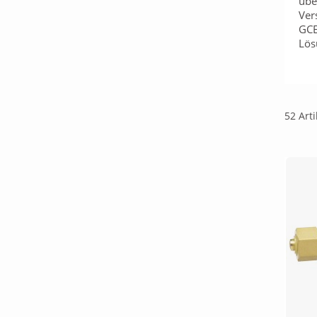
übe
Ver
GCE
Lös
52 Art