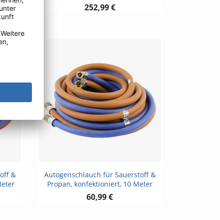
252,99 €
Vorschau

off &
Autogenschlauch für Sauerstoff &
Meter
Propan, konfektioniert, 10 Meter
60,99 €