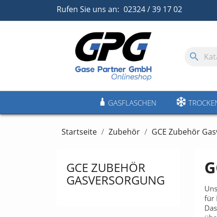
Rufen Sie uns an:
02324 / 39 17 02
search
GASFLASCHEN
TROCKE
Startseite
Zubehör
GCE Zubehör Gas
G
GCE ZUBEHÖR
GASVERSORGUNG
Uns
für
Das