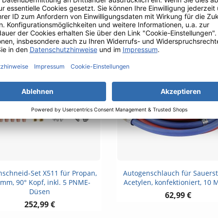
G1/4, DIN-DVGW
G3/8, DIN-DVGW
18,99 €
18,99 €
Vorschau
Vorschau


schneid-Set X511 für Propan,
Autogenschlauch für Sauerst
mm, 90° Kopf, inkl. 5 PNME-
Acetylen, konfektioniert, 10 
Düsen
62,99 €
252,99 €