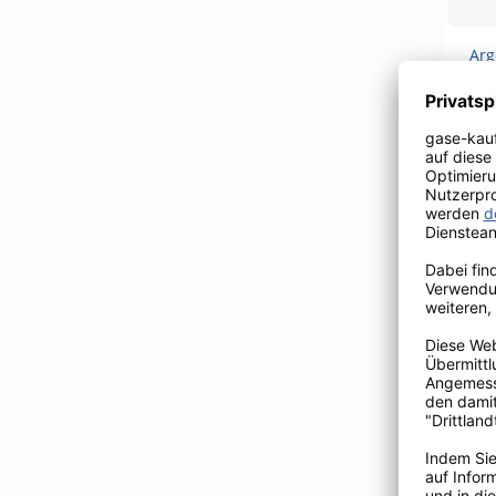
Arg
Ba
Rüc