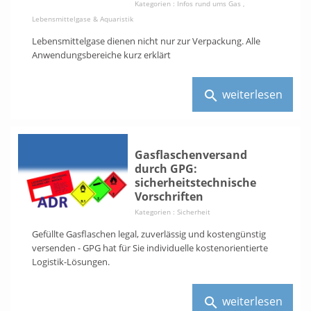
Kategorien :
Infos rund ums Gas
,
Lebensmittelgase & Aquaristik
Lebensmittelgase dienen nicht nur zur Verpackung. Alle
Anwendungsbereiche kurz erklärt
weiterlesen
search
Gasflaschenversand
durch GPG:
sicherheitstechnische
Vorschriften
Kategorien :
Sicherheit
Gefüllte Gasflaschen legal, zuverlässig und kostengünstig
versenden - GPG hat für Sie individuelle kostenorientierte
Logistik-Lösungen.
weiterlesen
search