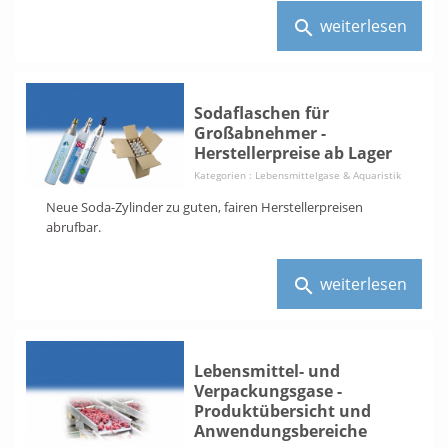
weiterlesen
search
Sodaflaschen für
Großabnehmer -
Herstellerpreise ab Lager
Kategorien :
Lebensmittelgase & Aquaristik
Neue Soda-Zylinder zu guten, fairen Herstellerpreisen
abrufbar.
weiterlesen
search
Lebensmittel- und
Verpackungsgase -
Produktübersicht und
Anwendungsbereiche