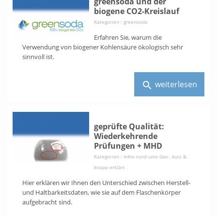
greensoda und der
biogene CO2-Kreislauf
Kategorien :
greensoda
Erfahren Sie, warum die
Verwendung von biogener Kohlensäure ökologisch sehr
sinnvoll ist.
weiterlesen
search
geprüfte Qualität:
Wiederkehrende
Prüfungen + MHD
Kategorien :
Infos rund ums Gas
,
kurz &
knapp erklärt
Hier erklären wir Ihnen den Unterschied zwischen Herstell-
und Haltbarkeitsdaten, wie sie auf dem Flaschenkörper
aufgebracht sind.