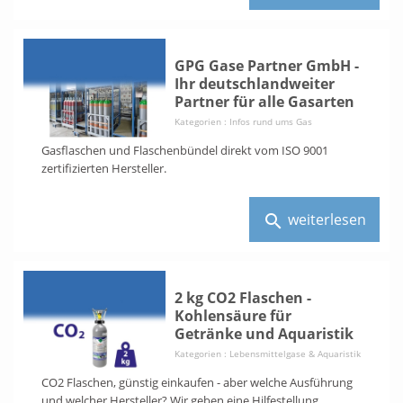
GPG Gase Partner GmbH -
Ihr deutschlandweiter
Partner für alle Gasarten
Kategorien :
Infos rund ums Gas
Gasflaschen und Flaschenbündel direkt vom ISO 9001
zertifizierten Hersteller.
weiterlesen
search
2 kg CO2 Flaschen -
Kohlensäure für
Getränke und Aquaristik
Kategorien :
Lebensmittelgase & Aquaristik
CO2 Flaschen, günstig einkaufen - aber welche Ausführung
und welcher Hersteller? Wir geben eine Hilfestellung