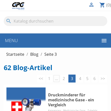

shopping_cart
(0)
search
MENU
Startseite
Blog
Seite 3
62 Blog-Artikel
<<
1
...
2
3
4
5
6
>>
Druckminderer für
medizinische Gase - ein
Vergleich
Kategorien :
Medizinische Gase
,
Zubehör