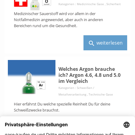
Kategorien :
Medizinische Gase
,
Sicherheit
Medizinischer Sauerstoff wird vor allem in der
Notfallmedizin angewendet, aber auch in anderen
Bereichen rund um die Gesundheit.
weiterlesen
search
Welches Argon brauche
ich? Argon 4.6, 4.8 und 5.0
im Vergleich
Kategorien :
Schweißen /
Metallverarbeitung
,
Technische Gase
Hier erfährst Du welche spezielle Reinheit Du für deine
Schweißzwecke brauchst.
weiterlesen
search