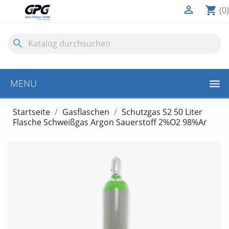

shopping_cart
(0)
search
MENU
Startseite
Gasflaschen
Schutzgas S2 50 Liter
Flasche Schweißgas Argon Sauerstoff 2%O2 98%Ar