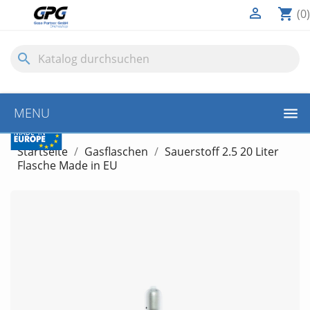

shopping_cart
(0)
search
10€
MENU
GUTSCHEIN
Startseite
Gasflaschen
Sauerstoff 2.5 20 Liter
Flasche Made in EU