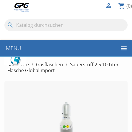

shopping_cart
(0)
search
10€
MENU
GUTSCHEIN
Startseite
Gasflaschen
Sauerstoff 2.5 10 Liter
Flasche Globalimport