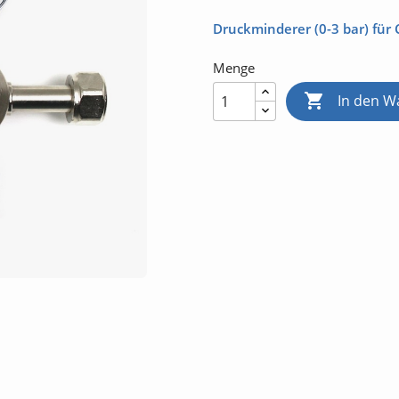
Druckminderer (
0-3 bar)
für
Menge

In den W