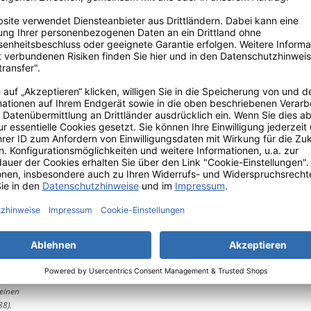
bau & Handels
3881 Euskirchen
bau & Handels
3881 Euskirchen
meinen
88).