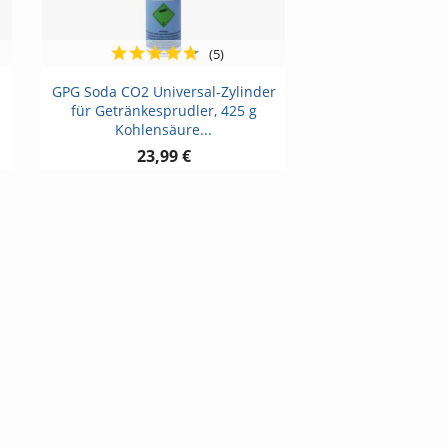
(5)
Vorschau

GPG Soda CO2 Universal-Zylinder
für Getränkesprudler, 425 g
Kohlensäure...
23,99 €