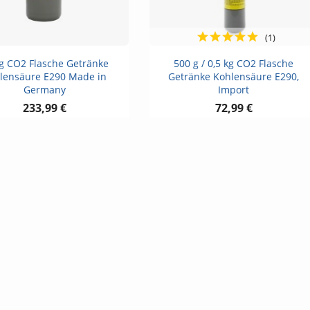
(1)
Vorschau
Vorschau


kg CO2 Flasche Getränke
500 g / 0,5 kg CO2 Flasche
lensäure E290 Made in
Getränke Kohlensäure E290,
Germany
Import
233,99 €
72,99 €