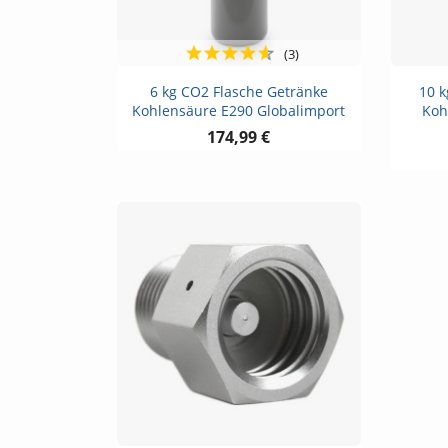
(3)
Vorschau

6 kg CO2 Flasche Getränke
10 
Kohlensäure E290 Globalimport
Koh
174,99 €