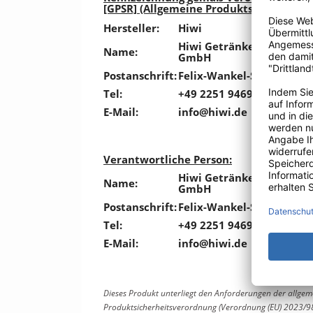
[GPSR] (Allgemeine Produktsicherheit)
Hersteller:
Hiwi
Hiwi Getränkearmaturen
Name:
GmbH
Postanschrift:
Felix-Wankel-Straße 5, 5
Tel:
+49 2251 94690
E-Mail:
info@hiwi.de
Verantwortliche Person:
Hiwi Getränkearmaturen
Name:
GmbH
Postanschrift:
Felix-Wankel-Straße 5, 5
Tel:
+49 2251 94690
E-Mail:
info@hiwi.de
Dieses Produkt unterliegt den Anforderungen der allge
Produktsicherheitsverordnung (Verordnung (EU) 2023/9