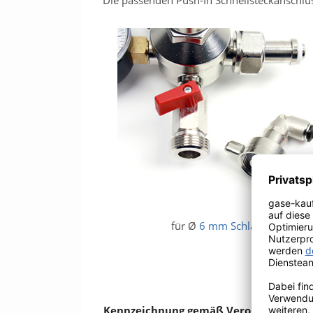
Die passenden Push-In Schnellsteckanschlüs
für Ø
6 mm Schlauch
Kennzeichnung gemäß Verordnung (EU)