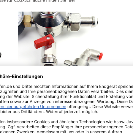
se für CO2-Schläuche finden Sie hier:
für Ø
8 mm Schlauch
 2023/988