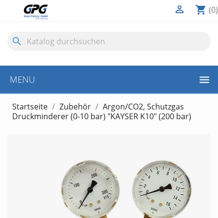

shopping_cart
(0)
search
MENU
Startseite
Zubehör
Argon/CO2, Schutzgas
Druckminderer (0-10 bar) "KAYSER K10" (200 bar)