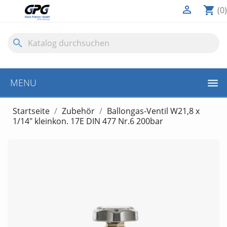

shopping_cart
(0)
search
MENU
Startseite
Zubehör
Ballongas-Ventil W21,8 x
1/14" kleinkon. 17E DIN 477 Nr.6 200bar