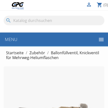

shopping_cart
(0)
search
MENU
Startseite
Zubehör
Ballonfüllventil, Knickventil
für Mehrweg-Heliumflaschen