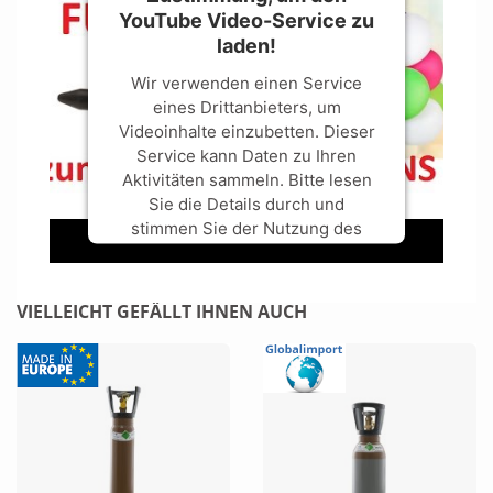
YouTube Video-Service zu
laden!
Wir verwenden einen Service
eines Drittanbieters, um
Videoinhalte einzubetten. Dieser
Service kann Daten zu Ihren
Aktivitäten sammeln. Bitte lesen
Sie die Details durch und
stimmen Sie der Nutzung des
Service zu, um dieses Video
anzusehen.
VIELLEICHT GEFÄLLT IHNEN AUCH
Mehr Informationen
Akzeptieren
powered by
Usercentrics Consent
Management Platform
&
Trusted
Shops