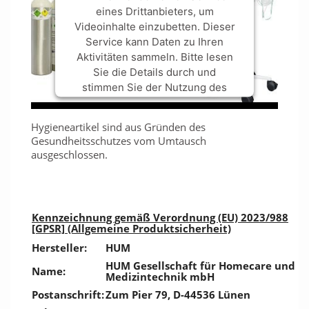
eines Drittanbieters, um
Videoinhalte einzubetten. Dieser
Service kann Daten zu Ihren
Aktivitäten sammeln. Bitte lesen
Sie die Details durch und
stimmen Sie der Nutzung des
Service zu, um dieses Video
anzusehen.
Hygieneartikel sind aus Gründen des
Gesundheitsschutzes vom Umtausch
ausgeschlossen.
Mehr Informationen
Akzeptieren
powered by
Usercentrics Consent
Kennzeichnung gemäß Verordnung (EU) 2023/988
[GPSR] (Allgemeine Produktsicherheit)
Management Platform
&
Trusted
Shops
Hersteller:
HUM
HUM Gesellschaft für Homecare und
Name:
Medizintechnik mbH
Postanschrift:
Zum Pier 79, D-44536 Lünen