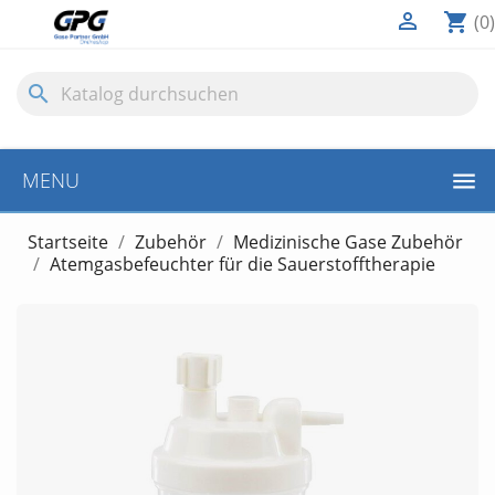

shopping_cart
(0)
search
MENU
Startseite
Zubehör
Medizinische Gase Zubehör
Atemgasbefeuchter für die Sauerstofftherapie