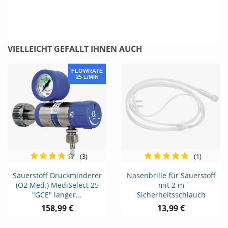
VIELLEICHT GEFÄLLT IHNEN AUCH
FLOWRATE
25 L/MIN
(3)
(1)
Sauerstoff Druckminderer
Nasenbrille für Sauerstoff
(O2 Med.) MediSelect 25
mit 2 m
"GCE" langer...
Sicherheitsschlauch
158,99 €
13,99 €