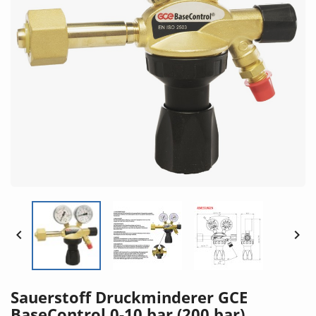


Sauerstoff Druckminderer GCE
BaseControl 0-10 bar (200 bar)