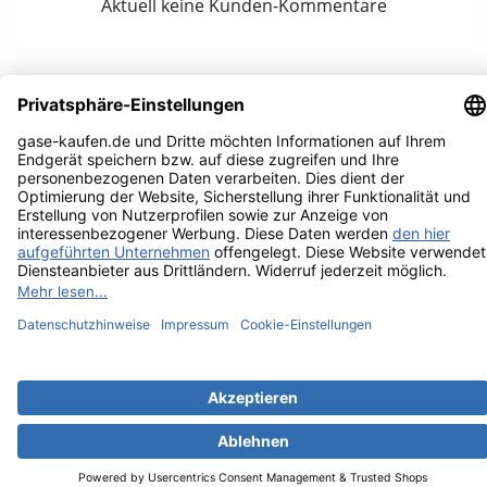
Aktuell keine Kunden-Kommentare
UNTERNEHMEN

RECHTLICHES

IHR KONTO

KONTAKTINFORMATIONEN
keyboard_arrow_down