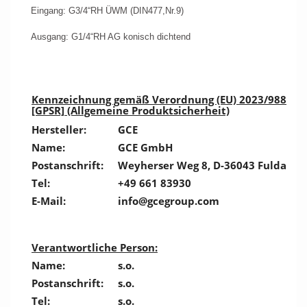
Eingang: G3/4“RH ÜWM (DIN477,Nr.9)
Ausgang: G1/4“RH AG konisch dichtend
Kennzeichnung gemäß Verordnung (EU) 2023/988
[GPSR] (Allgemeine Produktsicherheit)
Hersteller:
GCE
Name:
GCE GmbH
Postanschrift:
Weyherser Weg 8, D-36043 Fulda
Tel:
+49 661 83930
E-Mail:
info@gcegroup.com
Verantwortliche Person:
Name:
s.o.
Postanschrift:
s.o.
Tel:
s.o.