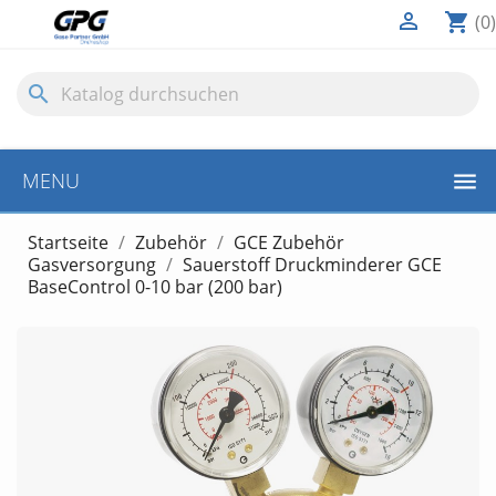

shopping_cart
(0)
search
MENU
Startseite
Zubehör
GCE Zubehör
Gasversorgung
Sauerstoff Druckminderer GCE
BaseControl 0-10 bar (200 bar)