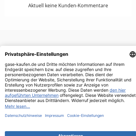
Aktuell keine Kunden-Kommentare
UNTERNEHMEN

RECHTLICHES

IHR KONTO

KONTAKTINFORMATIONEN
keyboard_arrow_down