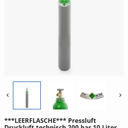


***LEERFLASCHE*** Pressluft
Druckluft technisch 200 bar 10 Liter