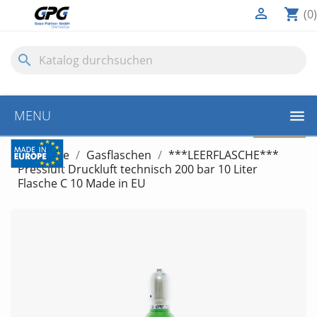

shopping_cart
(0)
search
MENU
LEERFLASCHE
Startseite
Gasflaschen
***LEERFLASCHE***
Pressluft Druckluft technisch 200 bar 10 Liter
Flasche C 10 Made in EU