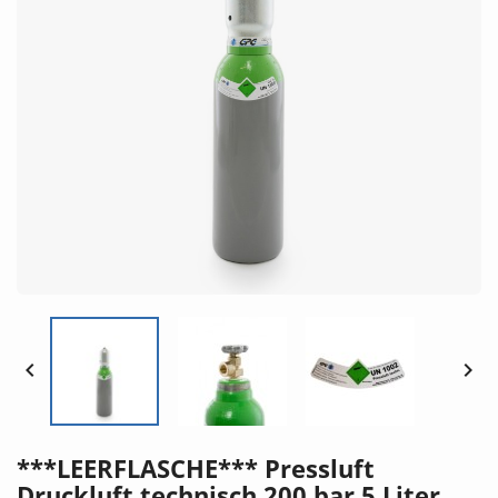


***LEERFLASCHE*** Pressluft
Druckluft technisch 200 bar 5 Liter