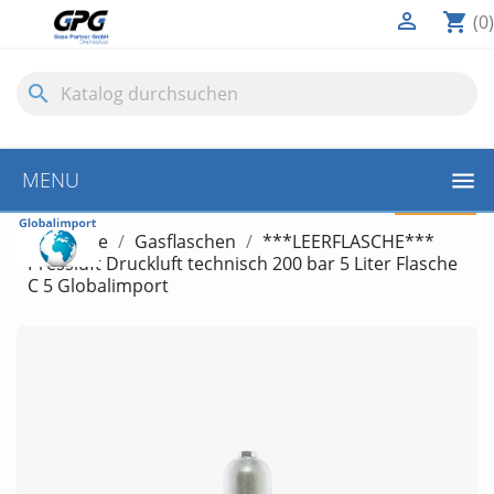

shopping_cart
(0)
search
MENU
LEERFLASCHE
Startseite
Gasflaschen
***LEERFLASCHE***
Pressluft Druckluft technisch 200 bar 5 Liter Flasche
C 5 Globalimport