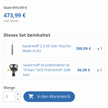
Statt 495,98 €
473,99 €
inkl. MwSt.
Dieses Set beinhaltet
Sauerstoff 2.5 50 Liter Flasche
398,99 €
x 1
Made in EU
Sauerstoff Druckminderer (0-
10 bar) "GCE ProControl" (200
96,99 €
x 1
bar)
Menge

In den Warenkorb