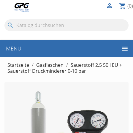

shopping_cart
(0)
search
MENU
Startseite
Gasflaschen
Sauerstoff 2.5 50 l EU +
Sauerstoff Druckminderer 0-10 bar