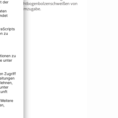
eißen, zum Lichtbogenbolzenschweißen von
it durch Heliumzugabe.