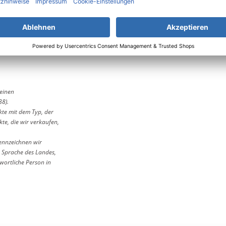
bH
D-58456 Witten
meinen
88).
kte mit dem Typ, der
e, die wir verkaufen,
ennzeichnen wir
 Sprache des Landes,
wortliche Person in