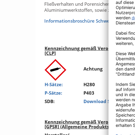
Fließverhalten und Porensicherheit durch
Aluminiumwerkstoffen, sowie zum MSG-Löte
Informationsbroschüre Schweißschutzga
Kennzeichnung gemäß Verordnung (EG) 
[CLP]
Achtung
H-Sätze:
H280
P-Sätze:
P403
SDB:
Download Sicherheits
Kennzeichnung gemäß Verordnung (EU)
[GPSR] (Allgemeine Produktsicherheit)