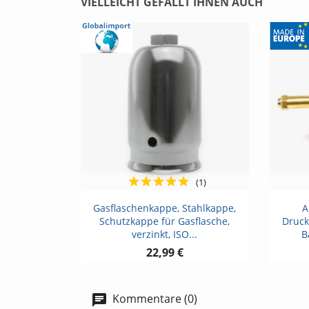
VIELLEICHT GEFÄLLT IHNEN AUCH
(1)
Vorschau

Gasflaschenkappe, Stahlkappe,
A
Schutzkappe für Gasflasche,
Druck
verzinkt, ISO...
B
22,99 €
Kommentare (0)