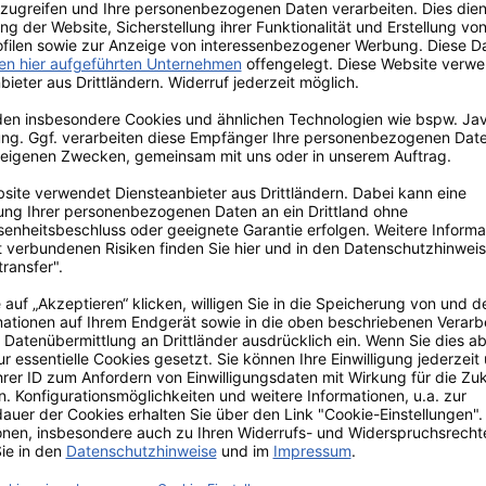
 Heliumzugabe. Auch geeignet als Zentrumsgas beim Plasmaschw
n mit CuAl-Löten. Sehr gutes Fließverhalten und Porensicherhe
se / Anwendungsinformationen
Nr. 1272/2008
datenblatt
 2023/988