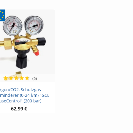
(5)
Vorschau

rgon/CO2, Schutzgas
minderer (0-24 l/m) "GCE
aseControl" (200 bar)
62,99 €