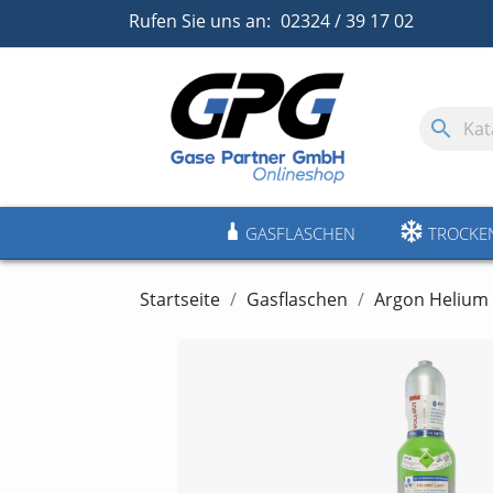
Rufen Sie uns an:
02324 / 39 17 02
search
GASFLASCHEN
TROCKE
Startseite
Gasflaschen
Argon Helium 