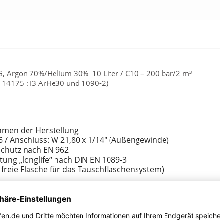
, Argon 70%/Helium 30% 10 Liter / C10 – 200 bar/2 m³
O 14175 : I3 ArHe30 und 1090-2)
hmen der Herstellung
.6 / Anschluss: W 21,80 x 1/14" (Außengewinde)
lschutz nach EN 962
tung „longlife“ nach DIN EN 1089-3
, freie Flasche für das Tauschflaschensystem)
pfer und deren Legierungen. Schutzgas zum Laserschweißen. Sc
e für das WIG-Schweißen von Aluminiumwerkstoffen und den mei