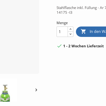
Stahlflasche inkl. Füllung - 
14175 -I3
Menge

In den W

1 - 2 Wochen Lieferzeit
