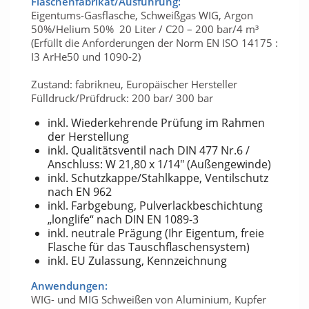
Flaschenfabrikat/Ausführung:
Eigentums-Gasflasche, Schweißgas WIG, Argon
50%/Helium 50% 20 Liter / C20 – 200 bar/4 m³
(Erfüllt die Anforderungen der Norm EN ISO 14175 :
I3 ArHe50 und 1090-2)
Zustand: fabrikneu, Europäischer Hersteller
Fülldruck/Prüfdruck: 200 bar/ 300 bar
inkl. Wiederkehrende Prüfung im Rahmen
der Herstellung
inkl. Qualitätsventil nach DIN 477 Nr.6 /
Anschluss: W 21,80 x 1/14" (Außengewinde)
inkl. Schutzkappe/Stahlkappe, Ventilschutz
nach EN 962
inkl. Farbgebung, Pulverlackbeschichtung
„longlife“ nach DIN EN 1089-3
inkl. neutrale Prägung (Ihr Eigentum, freie
Flasche für das Tauschflaschensystem)
inkl. EU Zulassung, Kennzeichnung
Anwendungen:
WIG- und MIG Schweißen von Aluminium, Kupfer