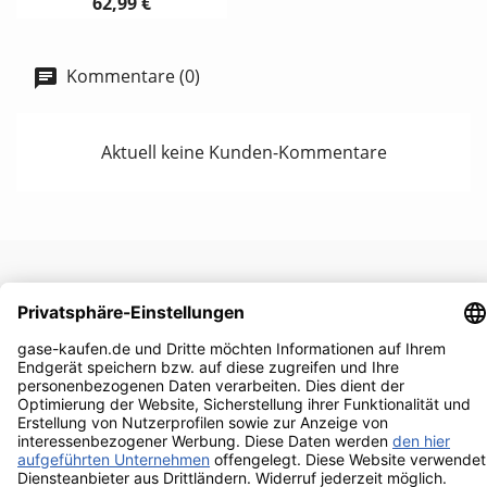
62,99 €
Kommentare (0)
Aktuell keine Kunden-Kommentare
UNTERNEHMEN

RECHTLICHES

IHR KONTO

KONTAKTINFORMATIONEN
keyboard_arrow_down