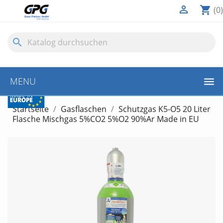

shopping_cart
(0)
search
10€
MENU
GUTSCHEIN
Startseite
Gasflaschen
Schutzgas K5-O5 20 Liter
Flasche Mischgas 5%CO2 5%O2 90%Ar Made in EU