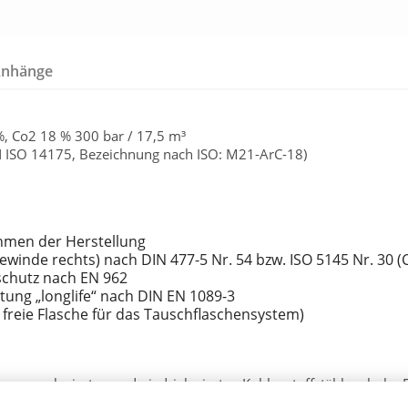
Anhänge
%, Co2 18 % 300 bar / 17,5 m³
N ISO 14175, Bezeichnung nach ISO: M21-ArC-18)
hmen der Herstellung
gewinde rechts) nach DIN 477-5 Nr. 54 bzw. ISO 5145 Nr. 30 (
lschutz nach EN 962
tung „longlife“ nach DIN EN 1089-3
, freie Flasche für das Tauschflaschensystem)
von unlegierten und niedriglegierten Kohlenstoffstählen; hohe 
Schweißbad; Es ergibt sich ein zähflüssiges Schweißbad; geeignet