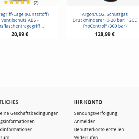
(2)
Vorschau
Vorschau


egriff/Cage (Kunststoff)
Argon/CO2, Schutzgas
Ventilschutz ABS -
Druckminderer (0-20 bar) "GCE
sflaschentragegriff...
ProControl" (300 bar)
20,99 €
128,99 €
TLICHES
IHR KONTO
eine Geschäftsbedingungen
Sendungsverfolgung
gsinformationen
Anmelden
dinformationen
Benutzerkonto erstellen
ssum
Widerrufen