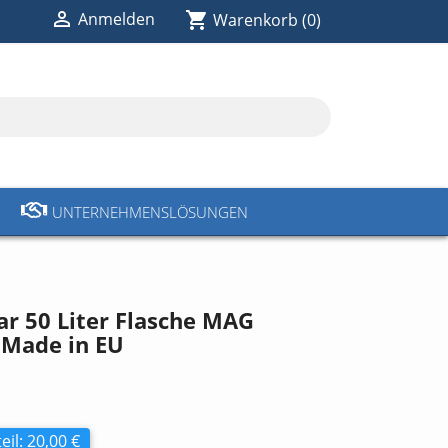

shopping_cart
Anmelden
Warenkorb
(0)
UNTERNEHMENSLÖSUNGEN
ar 50 Liter Flasche MAG
Made in EU
eil: 20,00 €