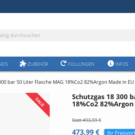
300 BAR
NEIS
ZUBEHÖR
FÜLLUNGEN
INFOS
300 bar 50 Liter Flasche MAG 18%Co2 82%Argon Made in EU
Schutzgas 18 300 b
SALE
18%Co2 82%Argon 
493,99 €
473,99 €
Ihr Preisvort