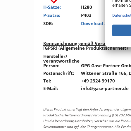
H-Sätze:
H280
P-Sätze:
P403
SDB:
Download Sicherheits
Kennzeichnung gemäß Verordnung (EU)
[GPSR] (Allgemeine Produktsicherheit)
Hersteller/
verantwortliche
Person:
GPG Gase Partner Gm
Postanschrift:
Wittener Straße 166, 
Tel:
+49 2324 39170
E-Mail:
info@gase-partner.de
Dieses Produkt unterliegt den Anforderungen der allge
Produktsicherheitsverordnung (Verordnung (EU) 2023/9
Um die Verordnung einzuhalten, versehen wir die Produ
Seriennummer und ggf. der Chargennummer. Alle Produkt