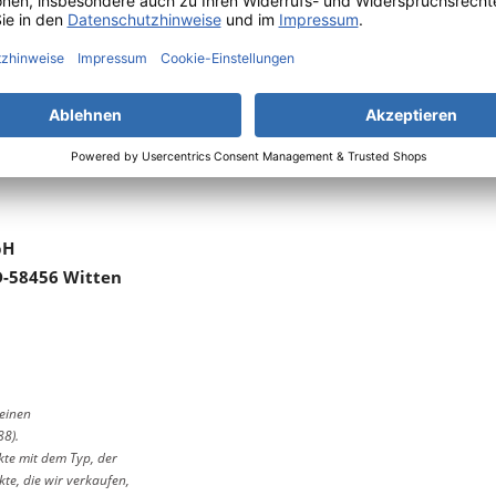
datenblatt
 2023/988
bH
D-58456 Witten
meinen
88).
kte mit dem Typ, der
e, die wir verkaufen,