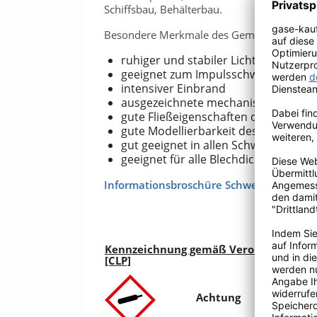
Schiffsbau, Behälterbau.
Besondere Merkmale des Gemisches:
ruhiger und stabiler Lichtbogen
geeignet zum Impulsschweißen
intensiver Einbrand
ausgezeichnete mechanische Gütew
gute Fließeigenschaften des Schwei
gute Modellierbarkeit des Schweißg
gut geeignet in allen Schweißpositio
geeignet für alle Blechdicken
Informationsbroschüre Schweißschutzga
Kennzeichnung gemäß Verordnung (EG) 
[CLP]
Achtung