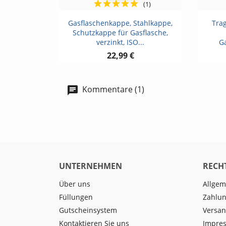
(1)
Vorschau

Gasflaschenkappe, Stahlkappe,
Trag
Schutzkappe für Gasflasche,
verzinkt, ISO...
Ga
22,99 €
Kommentare (1)
UNTERNEHMEN
RECH
Über uns
Allgem
Füllungen
Zahlun
Gutscheinsystem
Versan
Kontaktieren Sie uns
Impre