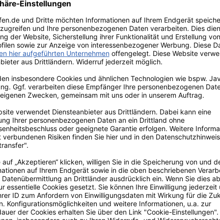
erte
ßgutes
utes
nen
se / Anwendungsinformationen
Nr. 1272/2008