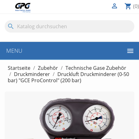

shopping_cart
(0)
search
MENU
Startseite
Zubehör
Technische Gase Zubehör
Druckminderer
Druckluft Druckminderer (0-50
bar) "GCE ProControl" (200 bar)