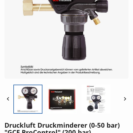


Druckluft Druckminderer (0-50 bar)
"GCE ProControl" (200 bar)