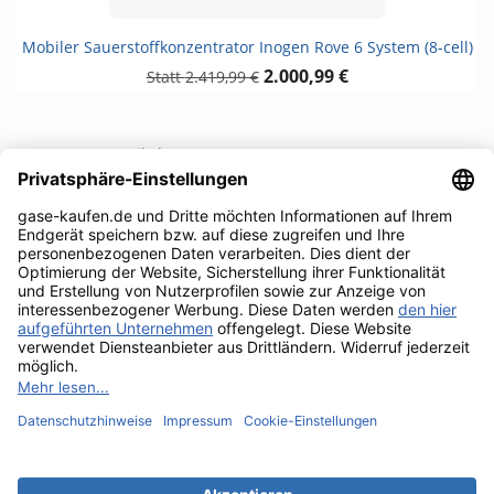
Mobiler Sauerstoffkonzentrator Inogen Rove 6 System (8-cell)
2.000,99 €
2.419,99 €
1 - 12 von 15 Artikel(n)
1
2

Weiter
Zum Seitenanfang

UNTERNEHMEN

RECHTLICHES

IHR KONTO
