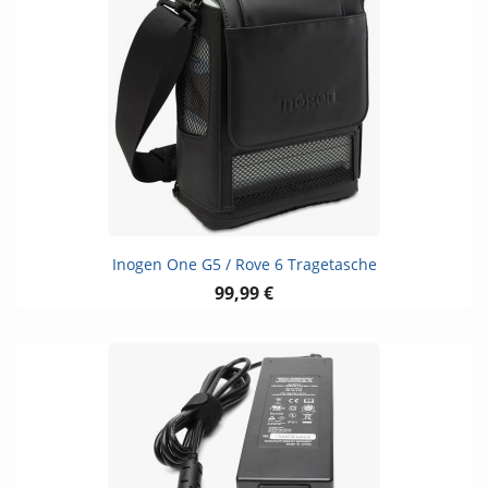
Inogen One G5 / Rove 6 Tragetasche
99,99 €