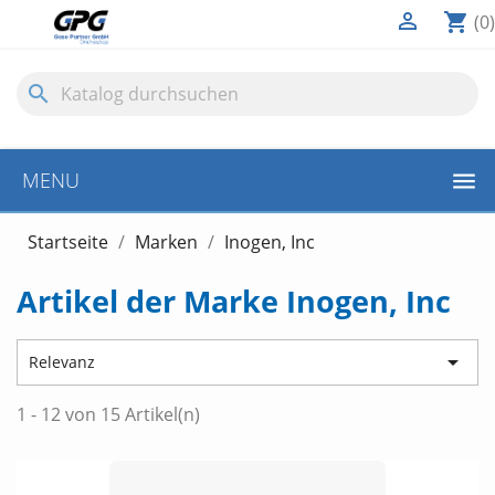

shopping_cart
(0)
search
MENU
Startseite
Marken
Inogen, Inc
Artikel der Marke Inogen, Inc

Relevanz
1 - 12 von 15 Artikel(n)